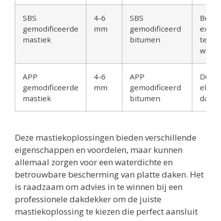
SBS
4-6
SBS
Besta
gemodificeerde
mm
gemodificeerd
extr
mastiek
bitumen
tempe
weer
APP
4-6
APP
Duur
gemodificeerde
mm
gemodificeerd
elast
mastiek
bitumen
dakb
Deze mastiekoplossingen bieden verschillende
eigenschappen en voordelen, maar kunnen
allemaal zorgen voor een waterdichte en
betrouwbare bescherming van platte daken. Het
is raadzaam om advies in te winnen bij een
professionele dakdekker om de juiste
mastiekoplossing te kiezen die perfect aansluit