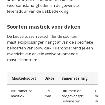
weersomstandigheden en de gewenste
levensduur van de dakbedekking.
Soorten mastiek voor daken
De keuze tussen verschillende soorten
mastiekoplossingen hangt af van de specifieke
behoeften van jouw dak. Hieronder vind je een
overzicht van enkele veelvoorkomende
mastieksoorten:
Mastieksoort
Dikte
Samenstelling
T
Bitumineuze
3-5
Bitumen en
Gesch
mastiek
mm
toegevoegde
daken
polymeren
dakre