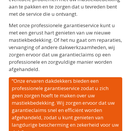
aan te pakken en te zorgen dat u tevreden bent
met de service die u ontvangt.
Met onze professionele garantieservice kunt u
met een gerust hart genieten van uw nieuwe
mastiekbedekking. Of het nu gaat om reparaties,
vervanging of andere dakwerkzaamheden, wij
zorgen ervoor dat uw garantieclaims op een
professionele en zorgvuldige manier worden
afgehandeld.
“Onze ervaren dakdekkers bieden een
professionele garantieservice zodat u zich
geen zorgen hoeft te maken over uw
mastiekbedekking. Wij zorgen ervoor dat uw
garantieclaims snel en efficiënt worden
afgehandeld, zodat u kunt genieten van
langdurige bescherming en zekerheid voor uw