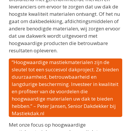
leveranciers om ervoor te zorgen dat uw dak de
hoogste kwaliteit materialen ontvangt. Of het nu
gaat om dakbedekking, afdichtingsmiddelen of
andere benodigde materialen, wij zorgen ervoor
dat uw dakwerk wordt uitgevoerd met
hoogwaardige producten die betrouwbare
resultaten opleveren.
“Hoogwaardige mastiekmaterialen zijn de
sleutel tot een succesvol dakproject. Ze bieden
duurzaamheid, betrouwbaarheid en
langdurige bescherming. Investeer in kwaliteit
en profiteer van de voordelen die
hoogwaardige materialen uw dak te bieden
hebben.” – Peter Jansen, Senior Dakdekker bij
Mastiekdak.nl
Met onze focus op hoogwaardige