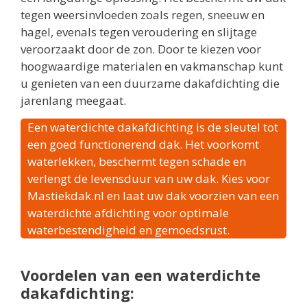
tegen weersinvloeden zoals regen, sneeuw en
hagel, evenals tegen veroudering en slijtage
veroorzaakt door de zon. Door te kiezen voor
hoogwaardige materialen en vakmanschap kunt
u genieten van een duurzame dakafdichting die
jarenlang meegaat.
Een waterdichte dakafdichting is de sleutel tot
een goed functionerend dak. Het voorkomt
waterlekken, beschermt tegen schade en
verlengt de levensduur van uw dak. Kies voor
Mastiekdak.nl en laat uw dak voorzien van een
waterdichte afdichting voor optimale
waterbestendigheid en gemoedsrust.
Voordelen van een waterdichte
dakafdichting: