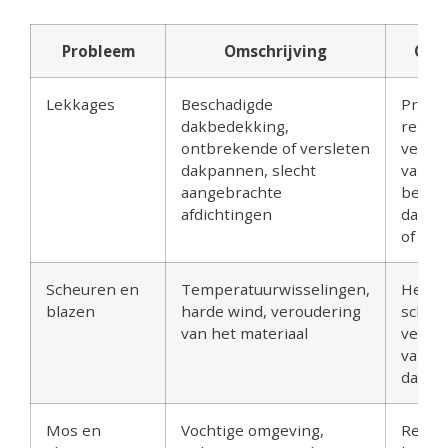
Probleem
Omschrijving
Opl
Lekkages
Beschadigde
Profes
dakbedekking,
repara
ontbrekende of versleten
verva
dakpannen, slecht
van
aangebrachte
besch
afdichtingen
dakbe
of afd
Scheuren en
Temperatuurwisselingen,
Herste
blazen
harde wind, veroudering
scheu
van het materiaal
verste
van d
dakbe
Mos en
Vochtige omgeving,
Reinig