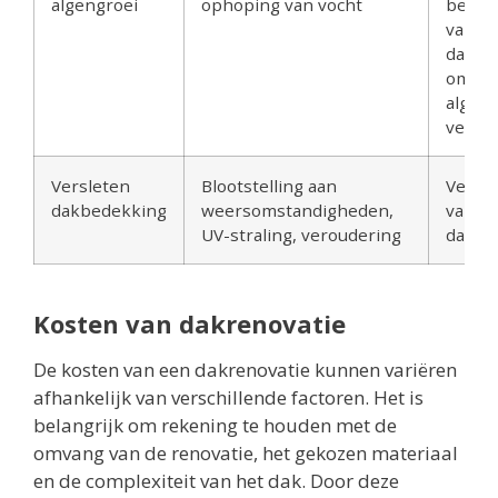
algengroei
ophoping van vocht
behan
van
dakbe
om mo
algen 
verwi
Versleten
Blootstelling aan
Verva
dakbedekking
weersomstandigheden,
van ve
UV-straling, veroudering
dakbe
Kosten van dakrenovatie
De kosten van een dakrenovatie kunnen variëren
afhankelijk van verschillende factoren. Het is
belangrijk om rekening te houden met de
omvang van de renovatie, het gekozen materiaal
en de complexiteit van het dak. Door deze